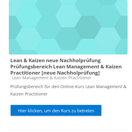
Lean & Kaizen neue Nachholprüfung
Prüfungsbereich Lean Management & Kaizen
Practitioner [neue Nachholprüfung]
Kursbereich
Lean Management & Kaizen Practitioner
Prüfungsbereich für den Online-Kurs Lean Management &
Kaizen Practitioner
Hier klicken, um den Kurs zu betreten