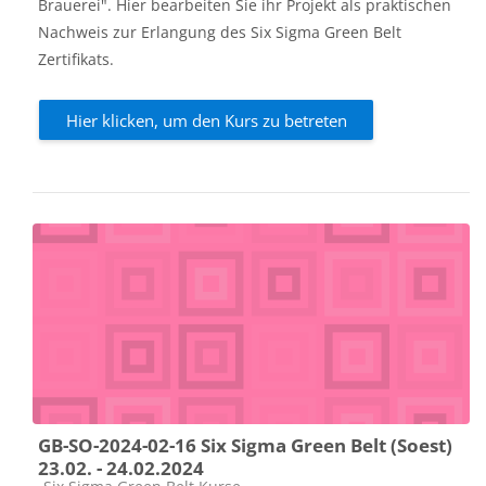
Brauerei". Hier bearbeiten Sie ihr Projekt als praktischen
Nachweis zur Erlangung des Six Sigma Green Belt
Zertifikats.
Hier klicken, um den Kurs zu betreten
GB-SO-2024-02-16 Six Sigma Green Belt (Soest)
23.02. - 24.02.2024
Kursbereich