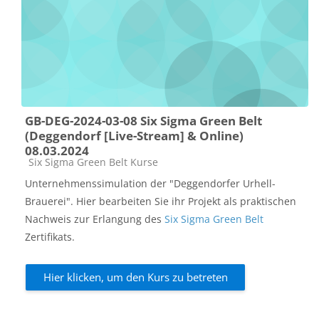
GB-DEG-2024-03-08 Six Sigma Green Belt
(Deggendorf [Live-Stream] & Online)
08.03.2024
Kursbereich
Six Sigma Green Belt Kurse
Unternehmenssimulation der "Deggendorfer Urhell-
Brauerei". Hier bearbeiten Sie ihr Projekt als praktischen
Nachweis zur Erlangung des
Six Sigma Green Belt
Zertifikats.
Hier klicken, um den Kurs zu betreten