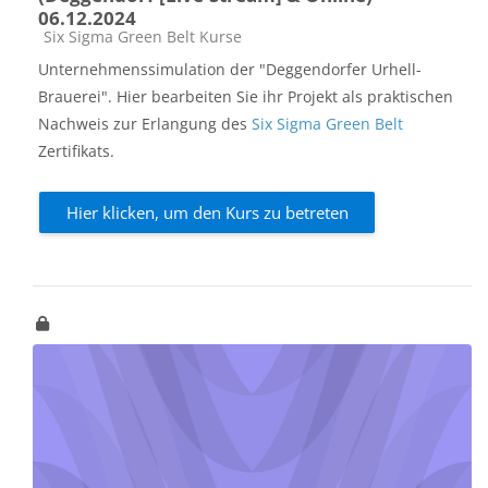
06.12.2024
Kursbereich
Six Sigma Green Belt Kurse
Unternehmenssimulation der "Deggendorfer Urhell-
Brauerei". Hier bearbeiten Sie ihr Projekt als praktischen
Nachweis zur Erlangung des
Six Sigma Green Belt
Zertifikats.
Hier klicken, um den Kurs zu betreten