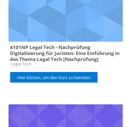
4101NP Legal Tech - Nachprüfung
Digitalisierung für Juristen: Eine Einführung in
das Thema Legal Tech [Nachprüfung]
Kursbereich
Legal Tech
Hier klicken, um den Kurs zu betreten