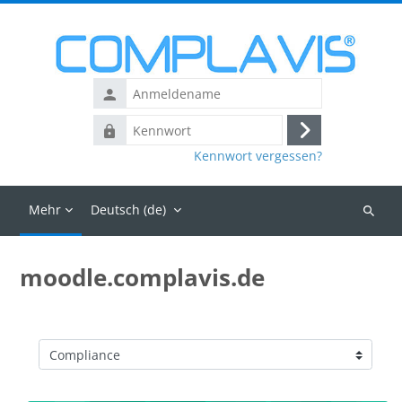
Zum Hauptinhalt
Anmeldename
Kennwort
Login
Kennwort vergessen?
Mehr
Deutsch ‎(de)‎
Kurse
suchen
moodle.complavis.de
Kursbereiche