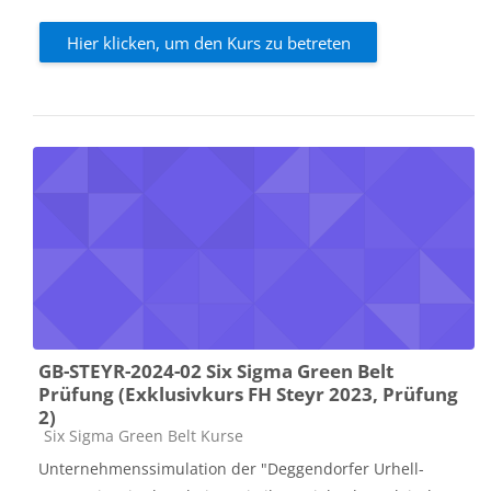
Hier klicken, um den Kurs zu betreten
GB-STEYR-2024-02 Six Sigma Green Belt
Prüfung (Exklusivkurs FH Steyr 2023, Prüfung
2)
Kursbereich
Six Sigma Green Belt Kurse
Unternehmenssimulation der "Deggendorfer Urhell-