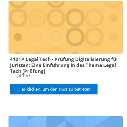
4101P Legal Tech - Prüfung Digitalisierung für
Juristen: Eine Einführung in das Thema Legal
Tech [Prüfung]
Kursbereich
Legal Tech
Hier klicken, um den Kurs zu betreten