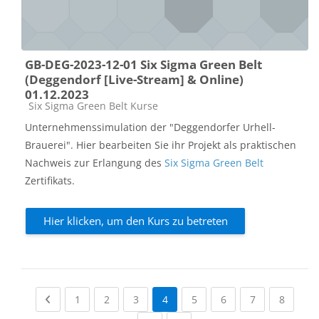
GB-DEG-2023-12-01 Six Sigma Green Belt
(Deggendorf [Live-Stream] & Online)
01.12.2023
Kursbereich
Six Sigma Green Belt Kurse
Unternehmenssimulation der "Deggendorfer Urhell-
Brauerei". Hier bearbeiten Sie ihr Projekt als praktischen
Nachweis zur Erlangung des
Six Sigma Green Belt
Zertifikats.
Hier klicken, um den Kurs zu betreten
Previous page
(current)
(current)
(current)
(current)
(current)
(current)
(curren
1
2
3
4
5
6
7
8