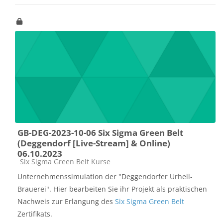
GB-DEG-2023-10-06 Six Sigma Green Belt
(Deggendorf [Live-Stream] & Online)
06.10.2023
Kursbereich
Six Sigma Green Belt Kurse
Unternehmenssimulation der "Deggendorfer Urhell-
Brauerei". Hier bearbeiten Sie ihr Projekt als praktischen
Nachweis zur Erlangung des
Six Sigma Green Belt
Zertifikats.