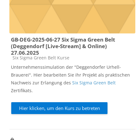
GB-DEG-2025-06-27 Six Sigma Green Belt
(Deggendorf [Live-Stream] & Online)
27.06.2025
Kursbereich
Six Sigma Green Belt Kurse
Unternehmenssimulation der "Deggendorfer Urhell-
Brauerei". Hier bearbeiten Sie ihr Projekt als praktischen
Nachweis zur Erlangung des
Six Sigma Green Belt
Zertifikats.
Hier klicken, um den Kurs zu betreten