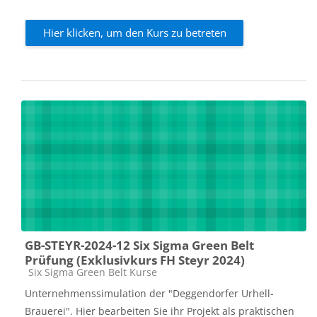
Hier klicken, um den Kurs zu betreten
GB-STEYR-2024-12 Six Sigma Green Belt
Prüfung (Exklusivkurs FH Steyr 2024)
Kursbereich
Six Sigma Green Belt Kurse
Unternehmenssimulation der "Deggendorfer Urhell-
Brauerei". Hier bearbeiten Sie ihr Projekt als praktischen