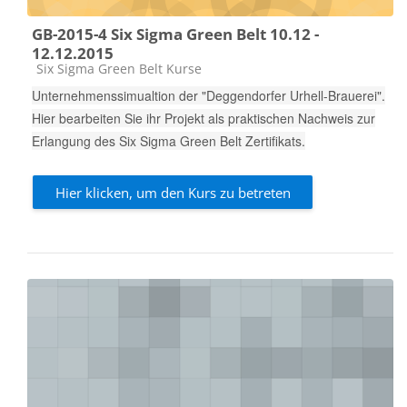
GB-2015-4 Six Sigma Green Belt 10.12 -
12.12.2015
Kursbereich
Six Sigma Green Belt Kurse
Unternehmenssimualtion der "Deggendorfer Urhell-Brauerei".
Hier bearbeiten Sie ihr Projekt als praktischen Nachweis zur
Erlangung des Six Sigma Green Belt Zertifikats.
Hier klicken, um den Kurs zu betreten