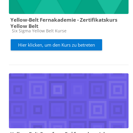
Yellow-Belt Fernakademie - Zertifikatskurs
Yellow Belt
Kursbereich
Six Sigma Yellow Belt Kurse
Hier klicken, um den Kurs zu betreten