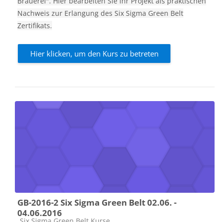
Brauerei". Hier bearbeiten Sie ihr Projekt als praktischen
Nachweis zur Erlangung des Six Sigma Green Belt
Zertifikats.
Hier klicken, um den Kurs zu betreten
GB-2016-2 Six Sigma Green Belt 02.06. -
04.06.2016
Kursbereich
Six Sigma Green Belt Kurse