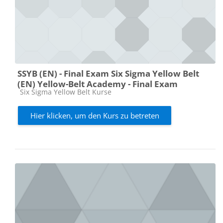
SSYB (EN) - Final Exam Six Sigma Yellow Belt
(EN) Yellow-Belt Academy - Final Exam
Kursbereich
Six Sigma Yellow Belt Kurse
Hier klicken, um den Kurs zu betreten