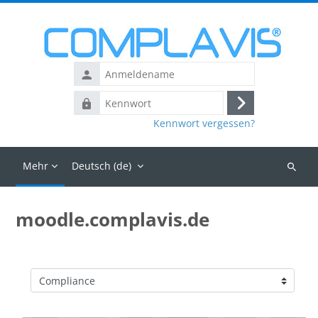
Zum Hauptinhalt
Anmeldename
Kennwort
Login
Kennwort vergessen?
Mehr
Deutsch ‎(de)‎
Kurse
suchen
moodle.complavis.de
Kursbereiche