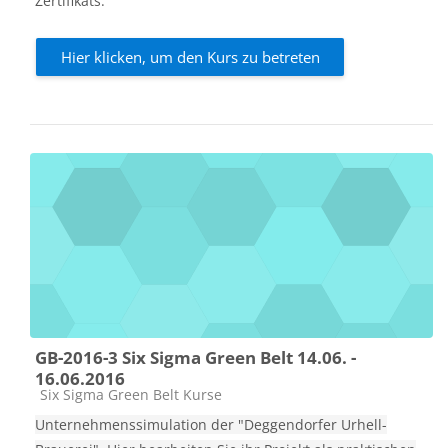
Zertifikats.
Hier klicken, um den Kurs zu betreten
GB-2016-3 Six Sigma Green Belt 14.06. -
16.06.2016
Kursbereich
Six Sigma Green Belt Kurse
Unternehmenssimulation der "Deggendorfer Urhell-