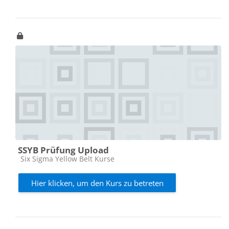
SSYB Prüfung Upload
Kursbereich
Six Sigma Yellow Belt Kurse
Hier klicken, um den Kurs zu betreten