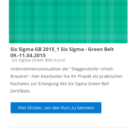
Six Sigma GB 2015_1 Six Sigma - Green Belt
09.-11.04.2015
Kursbereich
Six Sigma Green Belt Kurse
Unternehmenssimualtion der "Deggendorfer Urhell-
Brauerei". Hier bearbeiten Sie ihr Projekt als praktischen
Nachweis zur Erlangung des Six Sigma Green Belt
Zertifikats.
Hier klicken, um den Kurs zu betreten