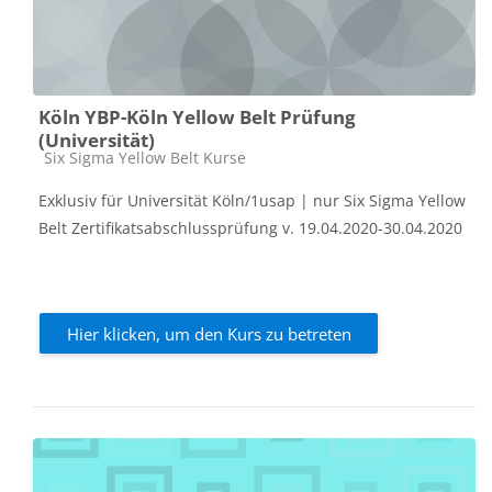
Köln YBP-Köln Yellow Belt Prüfung
(Universität)
Kursbereich
Six Sigma Yellow Belt Kurse
Exklusiv für Universität Köln/1usap | nur Six Sigma Yellow
Belt Zertifikatsabschlussprüfung v. 19.04.2020-30.04.2020
Hier klicken, um den Kurs zu betreten