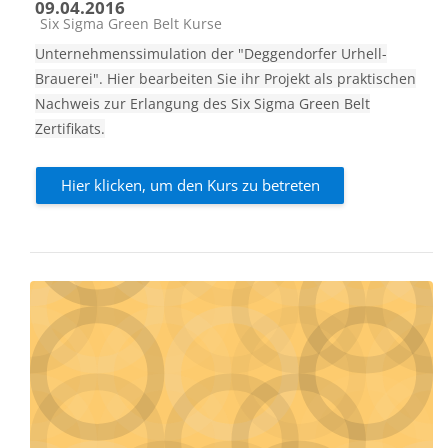
09.04.2016
Kursbereich
Six Sigma Green Belt Kurse
Unternehmenssimulation der "Deggendorfer Urhell-
Brauerei". Hier bearbeiten Sie ihr Projekt als praktischen
Nachweis zur Erlangung des Six Sigma Green Belt
Zertifikats.
Hier klicken, um den Kurs zu betreten