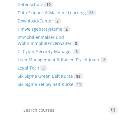
Datenschutz
10
Data Science & Machine Learning
25
Download-Center
2
Hinweisgebersysteme
2
Immobilienmakler und
Wohnimmobilienverwalter
3
IT-Cyber-Security-Manager
3
Lean Management & Kaizen Practitioner
7
Legal Tech
3
Six Sigma Green Belt Kurse
88
Six Sigma Yellow Belt Kurse
11
Search courses
Search cou