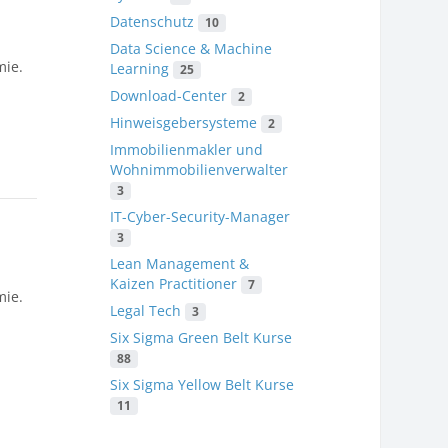
Datenschutz
10
Data Science & Machine
mie.
Learning
25
Download-Center
2
Hinweisgebersysteme
2
Immobilienmakler und
Wohnimmobilienverwalter
3
IT-Cyber-Security-Manager
3
Lean Management &
Kaizen Practitioner
7
mie.
Legal Tech
3
Six Sigma Green Belt Kurse
88
Six Sigma Yellow Belt Kurse
11