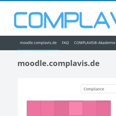
Zum Hauptinhalt
FAQ
COMPLAVIS®-Akademie
moodle.complavis.de
Kursbereiche