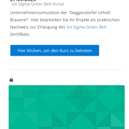
Kursbereich
Six Sigma Green Belt Kurse
Unternehmenssimulation der "Deggendorfer Urhell-
Brauerei". Hier bearbeiten Sie ihr Projekt als praktischen
Nachweis zur Erlangung des
Six Sigma Green Belt
Zertifikats.
Hier klicken, um den Kurs zu betreten