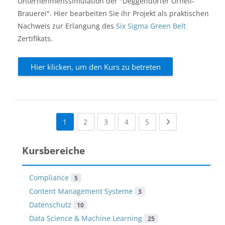
Unternehmenssimulation der "Deggendorfer Urhell-
Brauerei". Hier bearbeiten Sie ihr Projekt als praktischen
Nachweis zur Erlangung des
Six Sigma Green Belt
Zertifikats.
Hier klicken, um den Kurs zu betreten
(current)
(current)
(current)
(current)
Next page
1
2
3
4
5
Kursbereiche
Compliance
5
Content Management Systeme
3
Datenschutz
10
Data Science & Machine Learning
25