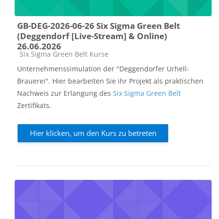
GB-DEG-2026-06-26 Six Sigma Green Belt
(Deggendorf [Live-Stream] & Online)
26.06.2026
Kursbereich
Six Sigma Green Belt Kurse
Unternehmenssimulation der "Deggendorfer Urhell-
Brauerei". Hier bearbeiten Sie ihr Projekt als praktischen
Nachweis zur Erlangung des
Six Sigma Green Belt
Zertifikats.
Hier klicken, um den Kurs zu betreten