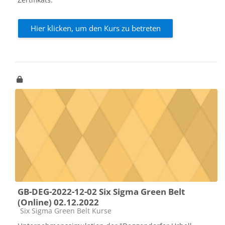
Hier klicken, um den Kurs zu betreten
GB-DEG-2022-12-02 Six Sigma Green Belt
(Online) 02.12.2022
Kursbereich
Six Sigma Green Belt Kurse