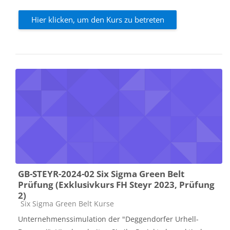
Hier klicken, um den Kurs zu betreten
GB-STEYR-2024-02 Six Sigma Green Belt
Prüfung (Exklusivkurs FH Steyr 2023, Prüfung
2)
Kursbereich
Six Sigma Green Belt Kurse
Unternehmenssimulation der "Deggendorfer Urhell-