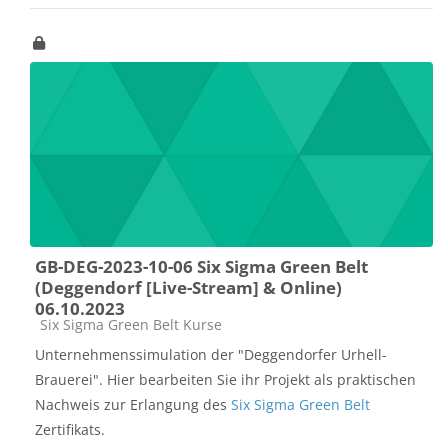
GB-DEG-2023-10-06 Six Sigma Green Belt
(Deggendorf [Live-Stream] & Online)
06.10.2023
Kursbereich
Six Sigma Green Belt Kurse
Unternehmenssimulation der "Deggendorfer Urhell-
Brauerei". Hier bearbeiten Sie ihr Projekt als praktischen
Nachweis zur Erlangung des
Six Sigma Green Belt
Zertifikats.