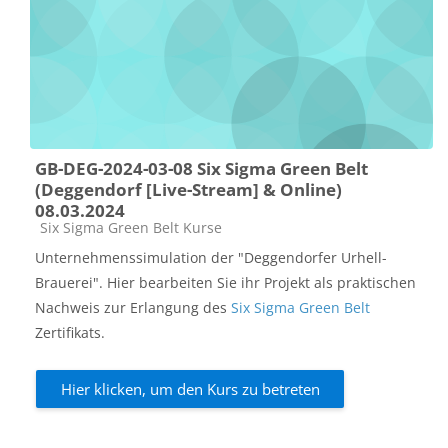
GB-DEG-2024-03-08 Six Sigma Green Belt
(Deggendorf [Live-Stream] & Online)
08.03.2024
Kursbereich
Six Sigma Green Belt Kurse
Unternehmenssimulation der "Deggendorfer Urhell-
Brauerei". Hier bearbeiten Sie ihr Projekt als praktischen
Nachweis zur Erlangung des
Six Sigma Green Belt
Zertifikats.
Hier klicken, um den Kurs zu betreten