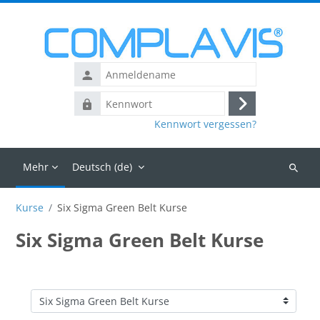
Zum Hauptinhalt
Anmeldename
Kennwort
Login
Kennwort vergessen?
Mehr
Deutsch ‎(de)‎
Kurse
suchen
Kurse
Six Sigma Green Belt Kurse
Six Sigma Green Belt Kurse
Kursbereiche