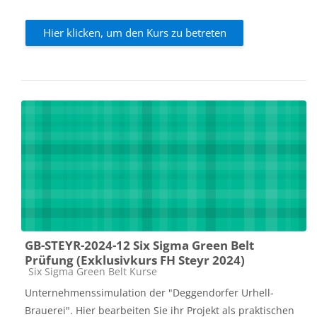
Hier klicken, um den Kurs zu betreten
GB-STEYR-2024-12 Six Sigma Green Belt
Prüfung (Exklusivkurs FH Steyr 2024)
Kursbereich
Six Sigma Green Belt Kurse
Unternehmenssimulation der "Deggendorfer Urhell-
Brauerei". Hier bearbeiten Sie ihr Projekt als praktischen