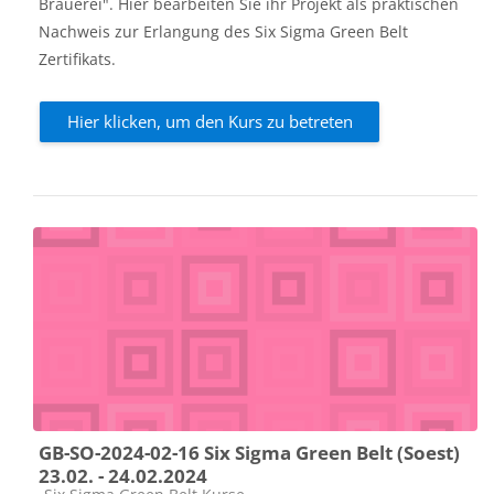
Brauerei". Hier bearbeiten Sie ihr Projekt als praktischen
Nachweis zur Erlangung des Six Sigma Green Belt
Zertifikats.
Hier klicken, um den Kurs zu betreten
GB-SO-2024-02-16 Six Sigma Green Belt (Soest)
23.02. - 24.02.2024
Kursbereich