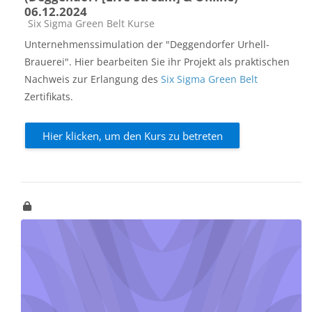
06.12.2024
Kursbereich
Six Sigma Green Belt Kurse
Unternehmenssimulation der "Deggendorfer Urhell-
Brauerei". Hier bearbeiten Sie ihr Projekt als praktischen
Nachweis zur Erlangung des
Six Sigma Green Belt
Zertifikats.
Hier klicken, um den Kurs zu betreten