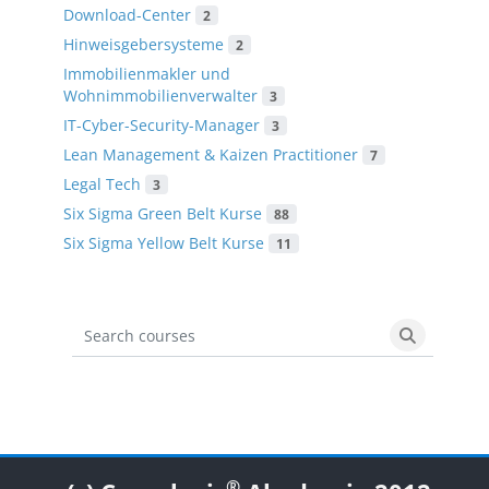
Download-Center
2
Hinweisgebersysteme
2
Immobilienmakler und
Wohnimmobilienverwalter
3
IT-Cyber-Security-Manager
3
Lean Management & Kaizen Practitioner
7
Legal Tech
3
Six Sigma Green Belt Kurse
88
Six Sigma Yellow Belt Kurse
11
Search courses
Search cou
Blöcke
Blöcke
Blöcke
Blöcke
®