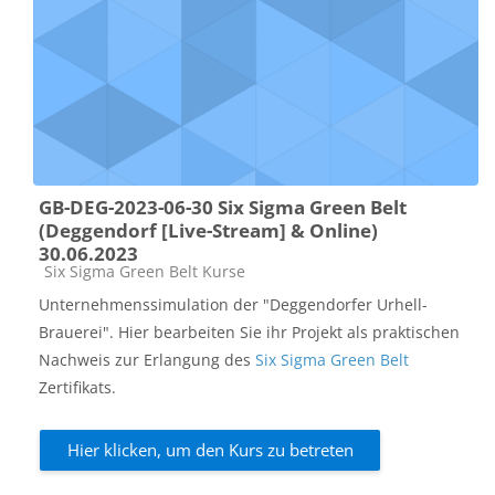
GB-DEG-2023-06-30 Six Sigma Green Belt
(Deggendorf [Live-Stream] & Online)
30.06.2023
Kursbereich
Six Sigma Green Belt Kurse
Unternehmenssimulation der "Deggendorfer Urhell-
Brauerei". Hier bearbeiten Sie ihr Projekt als praktischen
Nachweis zur Erlangung des
Six Sigma Green Belt
Zertifikats.
Hier klicken, um den Kurs zu betreten