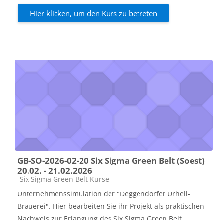
Hier klicken, um den Kurs zu betreten
GB-SO-2026-02-20 Six Sigma Green Belt (Soest)
20.02. - 21.02.2026
Kursbereich
Six Sigma Green Belt Kurse
Unternehmenssimulation der "Deggendorfer Urhell-
Brauerei". Hier bearbeiten Sie ihr Projekt als praktischen
Nachweis zur Erlangung des Six Sigma Green Belt