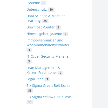
Systeme
3
Datenschutz
10
Data Science & Machine
e
Learning
25
Download-Center
2
Hinweisgebersysteme
2
Immobilienmakler und
Wohnimmobilienverwalter
3
IT-Cyber-Security-Manager
3
Lean Management &
Kaizen Practitioner
7
Legal Tech
3
Six Sigma Green Belt Kurse
88
Six Sigma Yellow Belt Kurse
11