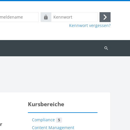
name
Kennwort
Login
Kennwort vergessen?
Kurse
suchen
Kursbereiche
Compliance
5
r
Content Management