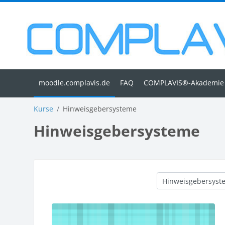
Zum Hauptinhalt
FAQ
COMPLAVIS®-Akademie
Kurse
Hinweisgebersysteme
Hinweisgebersysteme
Kursbereiche