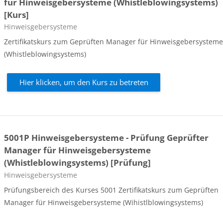
für Hinweisgebersysteme (Whistleblowingsystems)
[Kurs]
Kursbereich
Hinweisgebersysteme
Zertifikatskurs zum Geprüften Manager für Hinweisgebersystem
(Whistleblowingsystems)
Hier klicken, um den Kurs zu betreten
5001P Hinweisgebersysteme - Prüfung Geprüfter
Manager für Hinweisgebersysteme
(Whistleblowingsystems) [Prüfung]
Kursbereich
Hinweisgebersysteme
Prüfungsbereich des Kurses 5001
Zertifikatskurs zum Geprüften
Manager für Hinweisgebersysteme (Wihistlblowingsystems)