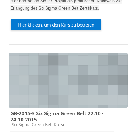
Hier bearbeiten Sie ihr Projekt als praktischen Nachweis zur
Erlangung des Six Sigma Green Belt Zertifikats.
Hier klicken, um den Kurs zu betreten
GB-2015-3 Six Sigma Green Belt 22.10 -
24.10.2015
Kursbereich
Six Sigma Green Belt Kurse