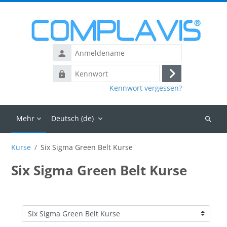
Zum Hauptinhalt
Anmeldename
Kennwort
Login
Kennwort vergessen?
Mehr
Deutsch ‎(de)‎
Kurse
suchen
Kurse
Six Sigma Green Belt Kurse
Six Sigma Green Belt Kurse
Kursbereiche