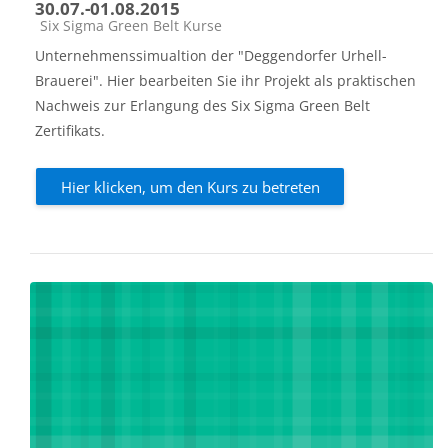
30.07.-01.08.2015
Kursbereich
Six Sigma Green Belt Kurse
Unternehmenssimualtion der "Deggendorfer Urhell-
Brauerei". Hier bearbeiten Sie ihr Projekt als praktischen
Nachweis zur Erlangung des Six Sigma Green Belt
Zertifikats.
Hier klicken, um den Kurs zu betreten