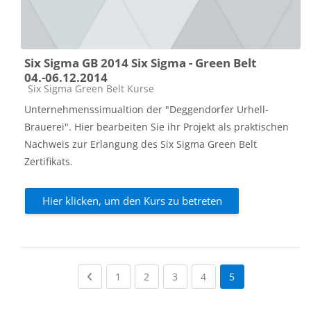
Six Sigma GB 2014 Six Sigma - Green Belt
04.-06.12.2014
Kursbereich
Six Sigma Green Belt Kurse
Unternehmenssimualtion der "Deggendorfer Urhell-
Brauerei". Hier bearbeiten Sie ihr Projekt als praktischen
Nachweis zur Erlangung des Six Sigma Green Belt
Zertifikats.
Hier klicken, um den Kurs zu betreten
Previous page
(current)
(current)
(current)
(current)
1
2
3
4
5