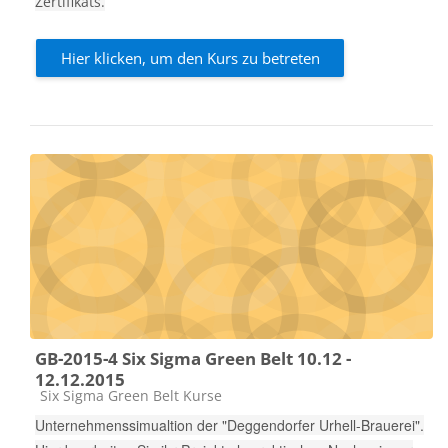
Zertifikats.
Hier klicken, um den Kurs zu betreten
GB-2015-4 Six Sigma Green Belt 10.12 -
12.12.2015
Kursbereich
Six Sigma Green Belt Kurse
Unternehmenssimualtion der "Deggendorfer Urhell-Brauerei".