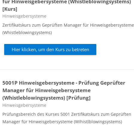
für Hinweisgebersysteme (Whistleblowingsystems)
[Kurs]
Kursbereich
Hinweisgebersysteme
Zertifikatskurs zum Geprüften Manager für Hinweisgebersystem
(Whistleblowingsystems)
Hier klicken, um den Kurs zu betreten
5001P Hinweisgebersysteme - Prüfung Geprüfter
Manager für Hinweisgebersysteme
(Whistleblowingsystems) [Prüfung]
Kursbereich
Hinweisgebersysteme
Prüfungsbereich des Kurses 5001
Zertifikatskurs zum Geprüften
Manager für Hinweisgebersysteme (Wihistlblowingsystems)