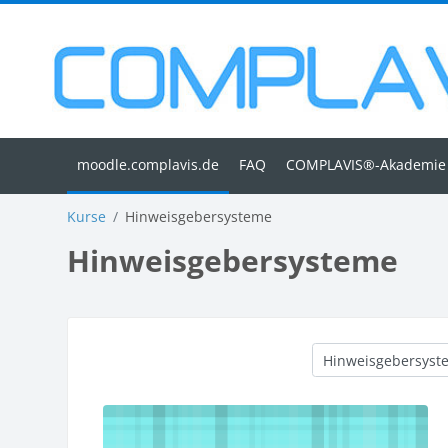
Zum Hauptinhalt
FAQ
COMPLAVIS®-Akademie
Kurse
Hinweisgebersysteme
Hinweisgebersysteme
Kursbereiche