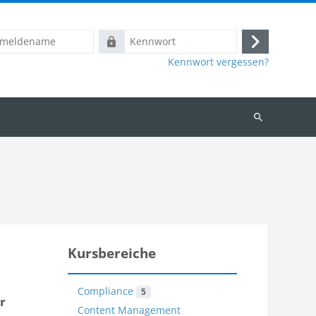
name
Kennwort
Login
Kennwort vergessen?
Kurse
suchen
Kursbereiche
Compliance
5
r
Content Management