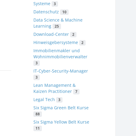
Systeme
3
Datenschutz
10
Data Science & Machine
e
Learning
25
Download-Center
2
Hinweisgebersysteme
2
Immobilienmakler und
Wohnimmobilienverwalter
3
IT-Cyber-Security-Manager
3
Lean Management &
Kaizen Practitioner
7
Legal Tech
3
Six Sigma Green Belt Kurse
88
Six Sigma Yellow Belt Kurse
11